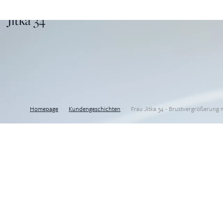
Jitka 34
Homepage
Kundengeschichten
Frau Jitka 34 - Brustvergrößerung 