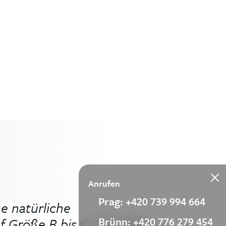
en:
Anrufen
Prag: +420 739 994 664
e natürliche
Brünn: +420 776 279 454
f Größe B bis C. Das habe