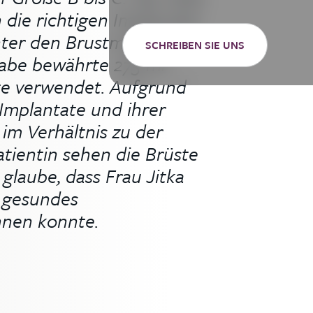
h die richtigen Implantate
nter den Brustmuskel
SCHREIBEN SIE UNS
habe bewährte 275-ml-
te verwendet. Aufgrund
 Implantate und ihrer
m Verhältnis zu der
atientin sehen die Brüste
 glaube, dass Frau Jitka
n gesundes
nnen konnte.