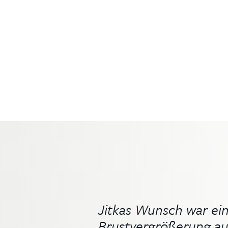
ehlen und möchte sag
Jitkas Wunsch war ein
Brustvergrößerung au