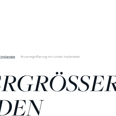
 Implantate
Brustvergrößerung mit runden Implantaten
RGRÖSSERU
EN I