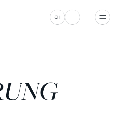
CH
NG M