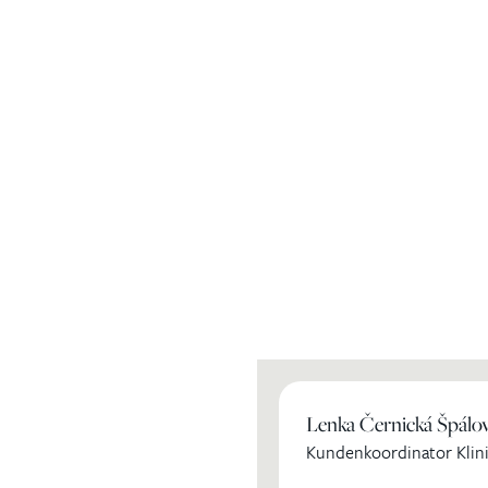
ihren
Lenka Černická Špálo
Kundenkoordinator Klini