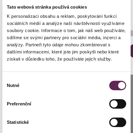
Tato webová stránka používá cookies
K personalizaci obsahu a reklam, poskytování funkcí
sociálních médií a analýze naší návštěvnosti využíváme
Der behandelnde Arzt
soubory cookie. Informace o tom, jak náš web používáte,
MUDr. Sabina Sellner, Ph.D.
sdílíme se svými partnery pro sociální média, inzerci a
analýzy. Partneři tyto údaje mohou zkombinovat s
DETAILS DER VERWANDLUNG
dalšími informacemi, které jste jim poskytli nebo které
získali v důsledku toho, že používáte jejich služby.
Výběr
Anrufen
Nutné
souhlasu
Prag: +420 739 994 664
Kontaktierien Sie ihren
Preferenční
Brünn: +420 776 279 454
persönlichen Koordinator
Statistické
SCHREIBEN SIE UNS