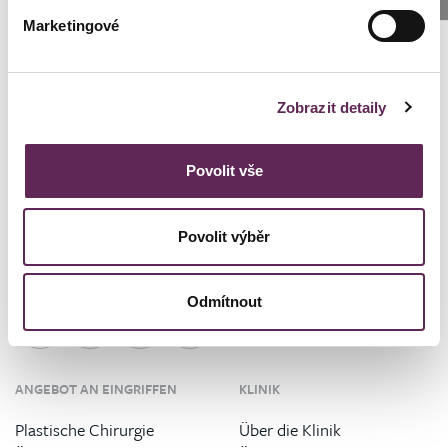
Marketingové
Lenka Černická Špálová
Kundenkoordinator Klinik Prag
+420 739 994 664
Zobrazit detaily
cernicka@medicomclinic.cz
Povolit vše
Povolit výběr
Odmítnout
ANGEBOT AN EINGRIFFEN
KLINIK
Plastische Chirurgie
Über die Klinik