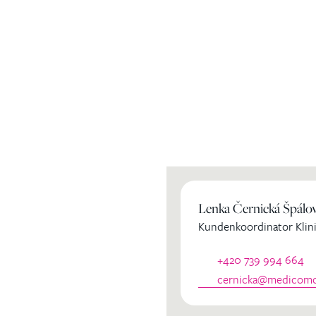
ihren
Lenka Černická Špálo
Kundenkoordinator Klini
dinator
+420 739 994 664
cernicka@medicomcl