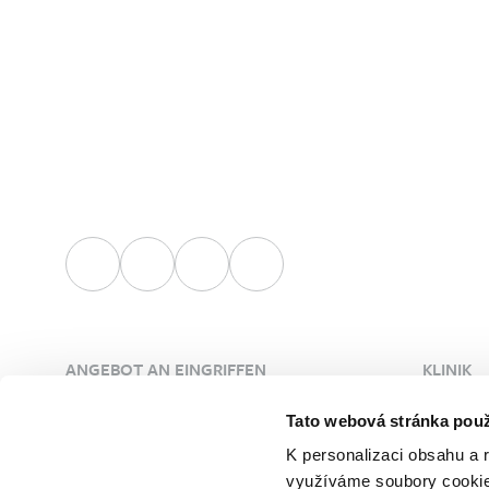
ANGEBOT AN EINGRIFFEN
KLINIK
Plastische Chirurgie
Über die
Tato webová stránka použ
Ästhetische Dermatologie
Ärzte
K personalizaci obsahu a 
Gefäßchirurgie
Unsere 
využíváme soubory cookie.