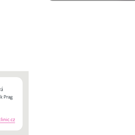
vá
k Prag
inic.cz