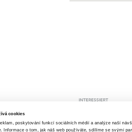
INTERESSIERT
 Klinik
Blog
ívá cookies
FAQ
reklam, poskytování funkcí sociálních médií a analýze naší návš
Kunden
Probleme
 Informace o tom, jak náš web používáte, sdílíme se svými par