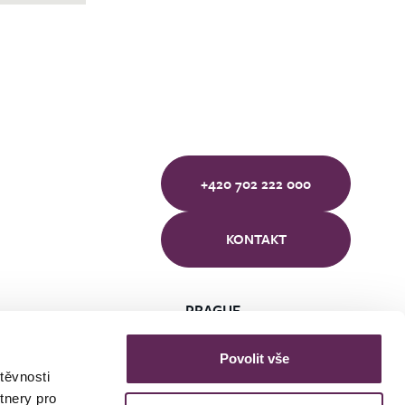
+420 702 222 000
KONTAKT
PRAGUE
BRNO
ÚSTÍ NAD LABEM
Povolit vše
těvnosti
tnery pro