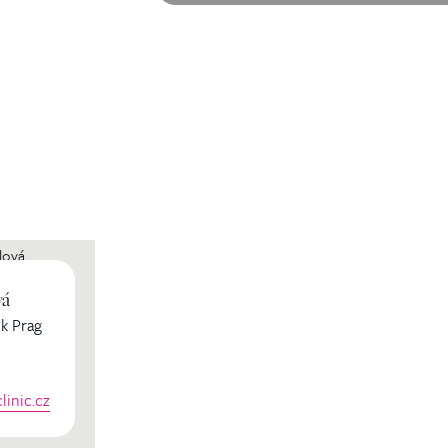
vá
k Prag
inic.cz