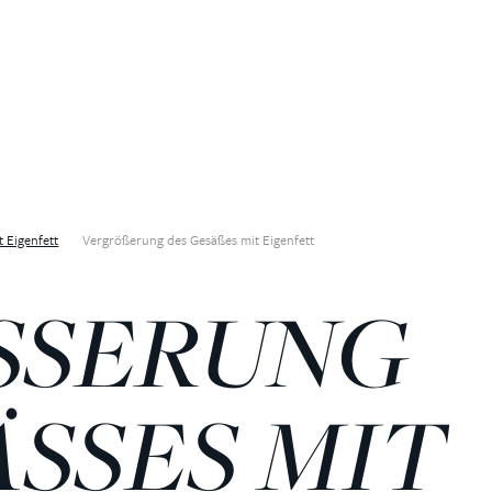
 Eigenfett
Vergrößerung des Gesäßes mit Eigenfett
SERUNG D
SES MIT EI