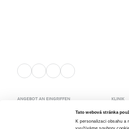
ANGEBOT AN EINGRIFFEN
KLINIK
Plastische Chirurgie
Über die
Tato webová stránka použ
Ästhetische Dermatologie
Ärzte
K personalizaci obsahu a 
Gefäßchirurgie
Unsere 
využíváme soubory cookie.