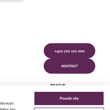
+420 702 222 000
KONTAKT
PRAGUE
BRNO
ÚSTÍ NAD LABEM
Povolit vše
těvnosti
tnery pro