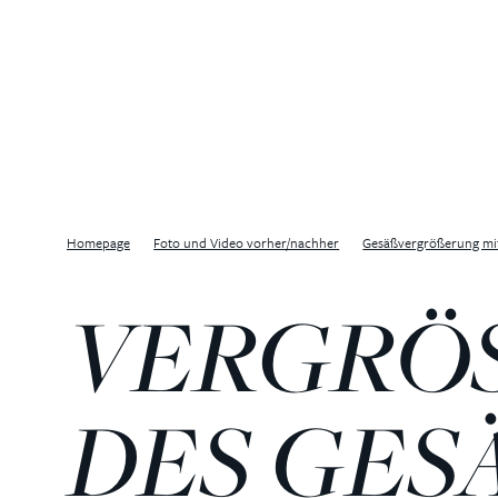
Homepage
Foto und Video vorher/nachher
Gesäßvergrößerung mit
VERGRÖS
ES GESÄS