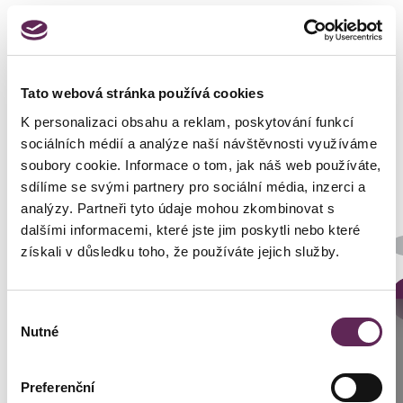
Tato webová stránka používá cookies
Fotos vorher und nachher
K personalizaci obsahu a reklam, poskytování funkcí
sociálních médií a analýze naší návštěvnosti využíváme
soubory cookie. Informace o tom, jak náš web používáte,
sdílíme se svými partnery pro sociální média, inzerci a
analýzy. Partneři tyto údaje mohou zkombinovat s
dalšími informacemi, které jste jim poskytli nebo které
Der behandelnde Arzt
MUDr. Petros Christodoulou
získali v důsledku toho, že používáte jejich služby.
DETAILS DER VERWANDLUNG
Výběr
Anrufen
Nutné
souhlasu
Prag: +420 739 994 664
Preferenční
Brünn: +420 776 279 454