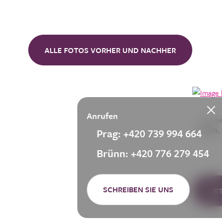
ALLE FOTOS VORHER UND NACHHER
Anrufen
Der b
Prim.
Prag: +420 739 994 664
Brünn: +420 776 279 454
SCHREIBEN SIE UNS
DE