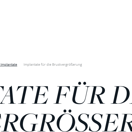
 Implantate
Implantate für die Brustvergrößerung
ATE FÜR D
ERGRÖSSE