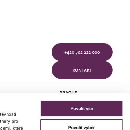
+420 702 222 000
KONTAKT
PRAGUE
BRNO
ÚSTÍ NAD LABEM
Povolit vše
těvnosti
tnery pro
Povolit výběr
acemi, které