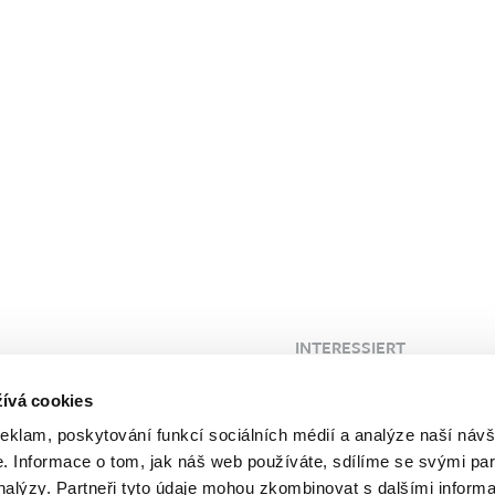
INTERESSIERT
 Klinik
Blog
ívá cookies
FAQ
reklam, poskytování funkcí sociálních médií a analýze naší návš
Kunden
Probleme
 Informace o tom, jak náš web používáte, sdílíme se svými par
Ablauf
analýzy. Partneři tyto údaje mohou zkombinovat s dalšími inform