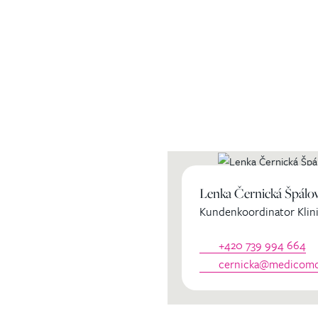
ihren
Lenka Černická Špálo
Kundenkoordinator Klini
dinator
+420 739 994 664
cernicka@medicomcl