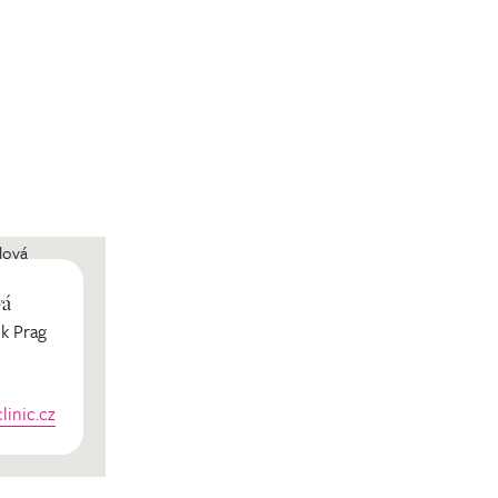
vá
k Prag
inic.cz