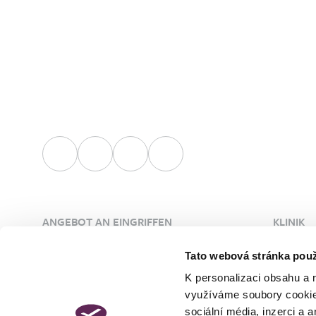
ANGEBOT AN EINGRIFFEN
KLINIK
Plastische Chirurgie
Über die
Tato webová stránka použ
Ästhetische Dermatologie
Ärzte
K personalizaci obsahu a 
Gefäßchirurgie
Unsere 
využíváme soubory cookie.
Schlafmedizin
Kontakt
sociální média, inzerci a 