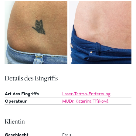
Details des Eingriffs
Art des Eingriffs
Laser-Tattoo-Entfernung
Operateur
MUDr. Katarína Třísková
Klientin
Geschlecht
Frau