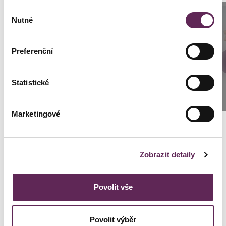
Výběr
Der behandelnde Arzt
Anrufen
Nutné
souhlasu
MUDr. Jana Hlaváčková
Prag: +420 739 994 664
Preferenční
Brünn: +420 776 279 454
DETAILS DER VERWANDLUNG
Statistické
SCHREIBEN SIE UNS
Marketingové
Kontaktierien Sie ihren
Zobrazit detaily
persönlichen Koordinator
Povolit vše
Lenka Černická Špálová
Povolit výběr