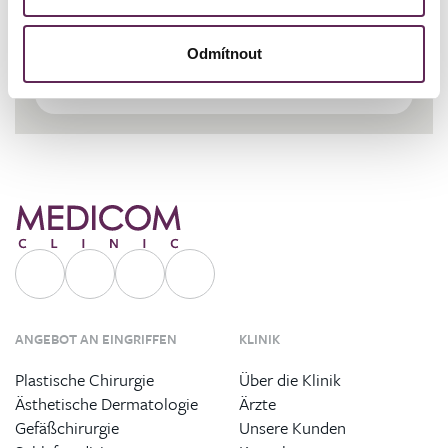
Kundenkoordinator Klinik Prag
+420 739 994 664
Odmítnout
cernicka@medicomclinic.cz
ANGEBOT AN EINGRIFFEN
KLINIK
Plastische Chirurgie
Über die Klinik
Ästhetische Dermatologie
Ärzte
Gefäßchirurgie
Unsere Kunden