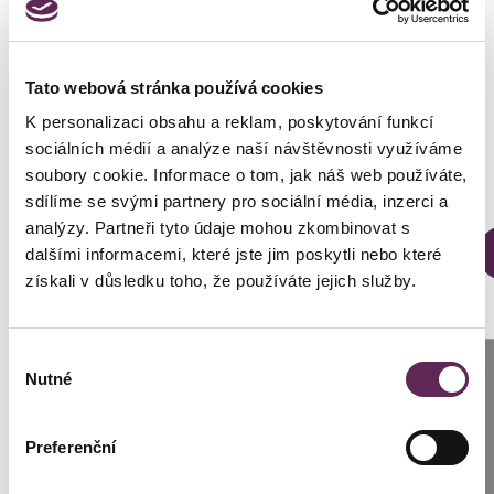
Fotos vorher und nachher
Tato webová stránka používá cookies
K personalizaci obsahu a reklam, poskytování funkcí
sociálních médií a analýze naší návštěvnosti využíváme
soubory cookie. Informace o tom, jak náš web používáte,
sdílíme se svými partnery pro sociální média, inzerci a
analýzy. Partneři tyto údaje mohou zkombinovat s
Der behandelnde Arzt
Prim. MUDr. Petr Pachman
dalšími informacemi, které jste jim poskytli nebo které
získali v důsledku toho, že používáte jejich služby.
DETAILS DER VERWANDLUNG
Výběr
Anrufen
Nutné
souhlasu
Prag: +420 739 994 664
Preferenční
Brünn: +420 776 279 454