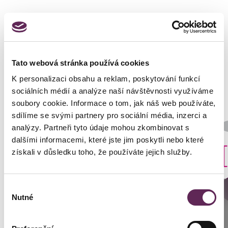
Fotos vorher und nachher
Tato webová stránka používá cookies
K personalizaci obsahu a reklam, poskytování funkcí
sociálních médií a analýze naší návštěvnosti využíváme
soubory cookie. Informace o tom, jak náš web používáte,
sdílíme se svými partnery pro sociální média, inzerci a
Der behandelnde Arzt
analýzy. Partneři tyto údaje mohou zkombinovat s
Prim. MUDr. Petr Pachman
dalšími informacemi, které jste jim poskytli nebo které
Art der Implantate
získali v důsledku toho, že používáte jejich služby.
Rund
Výběr
DETAILS DER VERWANDLUNG
Anrufen
Nutné
souhlasu
Prag: +420 739 994 664