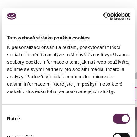
Fotos vorher und nachher
Tato webová stránka používá cookies
K personalizaci obsahu a reklam, poskytování funkcí
sociálních médií a analýze naší návštěvnosti využíváme
soubory cookie. Informace o tom, jak náš web používáte,
sdílíme se svými partnery pro sociální média, inzerci a
Der behandelnde Arzt
analýzy. Partneři tyto údaje mohou zkombinovat s
MUDr. Peter Ondrejka
dalšími informacemi, které jste jim poskytli nebo které
Art der Implantate
získali v důsledku toho, že používáte jejich služby.
Rund
Výběr
DETAILS DER VERWANDLUNG
Anrufen
Nutné
souhlasu
Prag: +420 739 994 664