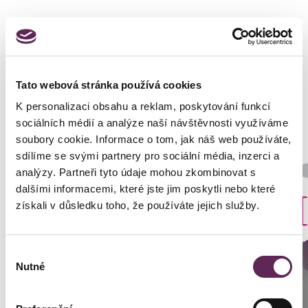
Fotos vorher und nachher
Tato webová stránka používá cookies
K personalizaci obsahu a reklam, poskytování funkcí
sociálních médií a analýze naší návštěvnosti využíváme
soubory cookie. Informace o tom, jak náš web používáte,
sdílíme se svými partnery pro sociální média, inzerci a
Der behandelnde Arzt
analýzy. Partneři tyto údaje mohou zkombinovat s
MUDr. Petros Christodoulou
dalšími informacemi, které jste jim poskytli nebo které
Art der Implantate
získali v důsledku toho, že používáte jejich služby.
Rund
Výběr
DETAILS DER VERWANDLUNG
Anrufen
Nutné
souhlasu
Prag: +420 739 994 664