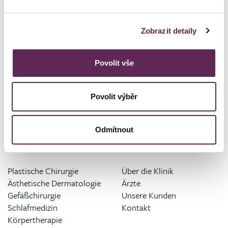
+420 739 994 664
cernicka@medicomclinic.cz
Zobrazit detaily
Povolit vše
Povolit výběr
Odmítnout
ANGEBOT AN EINGRIFFEN
KLINIK
Plastische Chirurgie
Über die Klinik
Ästhetische Dermatologie
Ärzte
Gefäßchirurgie
Unsere Kunden
Schlafmedizin
Kontakt
Körpertherapie