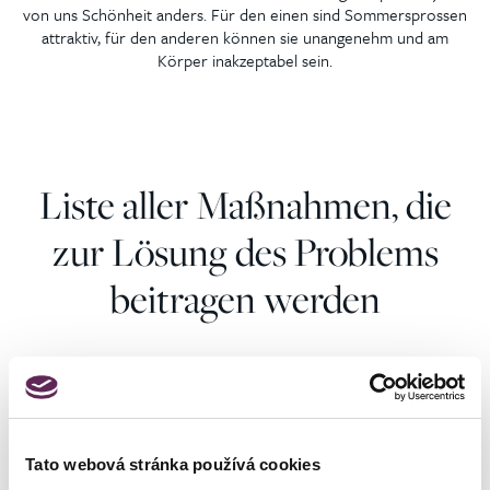
von uns Schönheit anders. Für den einen sind Sommersprossen
attraktiv, für den anderen können sie unangenehm und am
Körper inakzeptabel sein.
Liste aller Maßnahmen, die
zur Lösung des Problems
beitragen werden
Dermatoskopische
Untersuchung von
Haben Sie eine Frage zur Lösung Ihres
Muttermalen
Tato webová stránka používá cookies
Problems? Wir können Ihnen helfen.