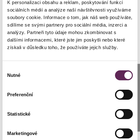
K personalizaci obsahu a reklam, poskytování funkcí
sociálních médií a analýze naší návštěvnosti využíváme
soubory cookie. Informace o tom, jak náš web používáte,
+420 702 222 000
KONTAKT
sdílíme se svými partnery pro sociální média, inzerci a
analýzy. Partneři tyto údaje mohou zkombinovat s
dalšími informacemi, které jste jim poskytli nebo které
získali v důsledku toho, že používáte jejich služby.
Výběr
Anrufen
Kontaktierien Sie ihren
Nutné
souhlasu
Prag: +420 739 994 664
persönlichen Koordinator
Preferenční
Brünn: +420 776 279 454
Statistické
SCHREIBEN SIE UNS
Lenka Černická Špálová
Kundenkoordinator Klinik Prag
Marketingové