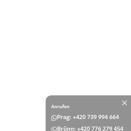
tabsaugung
nicht
Anrufen
ette sehr. Ich
Prag: +420 739 994 664
Brünn: +420 776 279 454