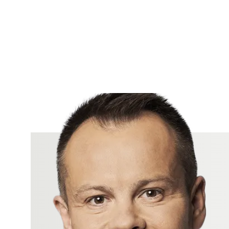
bin sehr glücklich
den Sommer, denn 
gemeinsam ins S