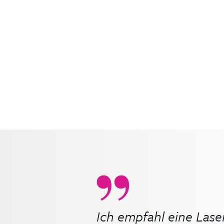
 und freue mich endlic
dann geht die ganze 
chwimmbad
Ich empfahl eine Lase