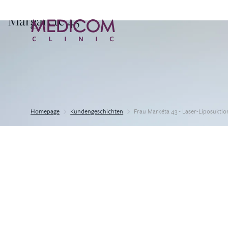
Margarete 43
Homepage
Kundengeschichten
Frau Markéta 43 - Laser-Liposuktio