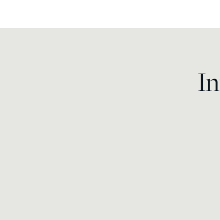
In
Vaskuläre Laserbehandlung
Lumecca Intensives
Pulslicht