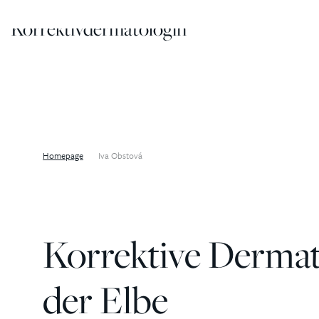
Korrektivdermatologin
Homepage
Iva Obstová
Korrektive Dermato
der Elbe