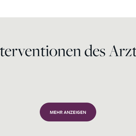
terventionen des Arz
Anwendung von
Botulinumtoxin
Laser-Hautverjüngung -
Resurfacing