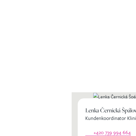
ihren
Lenka Černická Špálo
Kundenkoordinator Klini
dinator
+420 739 994 664