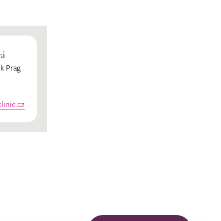
vá
k Prag
inic.cz