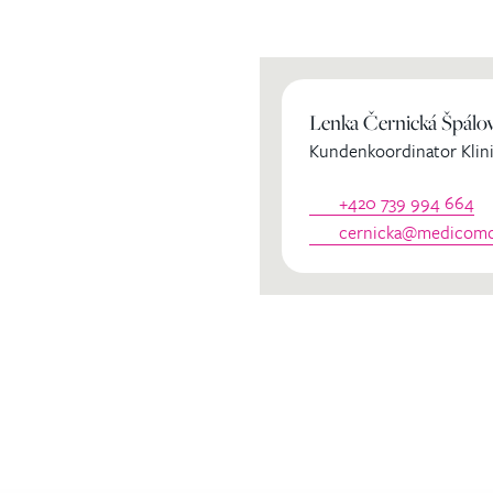
ihren
Lenka Černická Špálo
Kundenkoordinator Klini
dinator
+420 739 994 664
cernicka@medicomcl