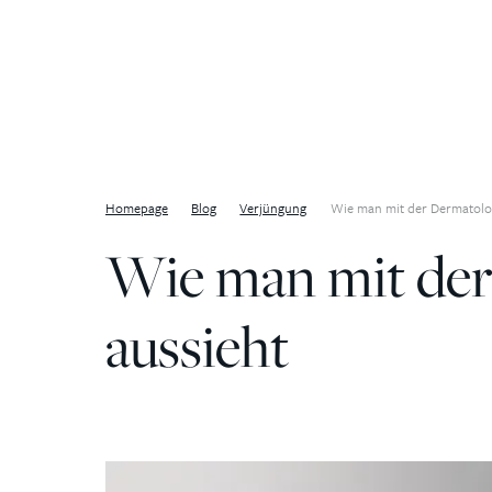
Zum Inhalt springen
Homepage
Blog
Verjüngung
Wie man mit der Dermatolog
Wie man mit der
aussieht