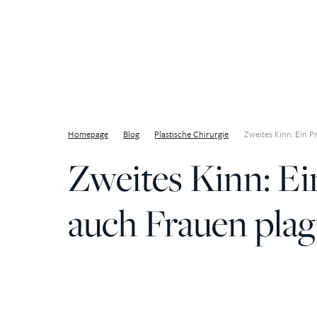
Zum Inhalt springen
Homepage
Blog
Plastische Chirurgie
Zweites Kinn: Ein 
Zweites Kinn: Ei
auch Frauen plag