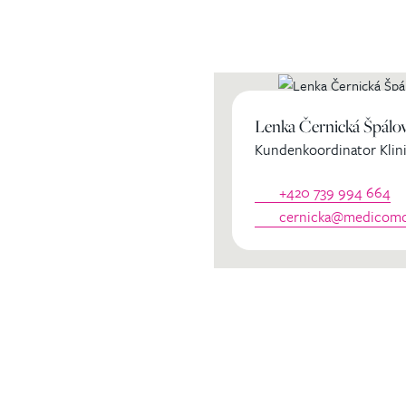
ihren
Lenka Černická Špálo
Kundenkoordinator Klini
dinator
+420 739 994 664
cernicka@medicomcl