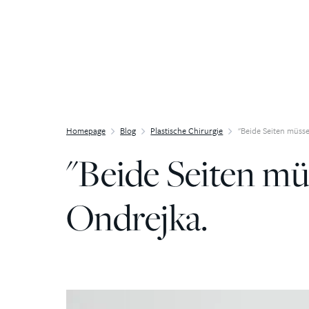
Zum Inhalt springen
Homepage
Blog
Plastische Chirurgie
"Beide Seiten müsse
"Beide Seiten müs
Ondrejka.