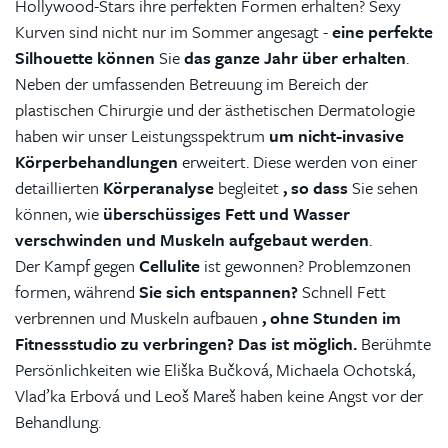
Hollywood-Stars ihre perfekten Formen erhalten? Sexy
Kurven sind nicht nur im Sommer angesagt -
eine perfekte
Silhouette können
Sie
das ganze Jahr über erhalten
.
Neben der umfassenden Betreuung im Bereich der
plastischen Chirurgie und der ästhetischen Dermatologie
haben wir unser Leistungsspektrum
um nicht-invasive
Körperbehandlungen
erweitert. Diese werden von einer
detaillierten
Körperanalyse
begleitet
, so dass
Sie sehen
können, wie
überschüssiges Fett und Wasser
verschwinden und Muskeln aufgebaut werden
.
Der Kampf gegen
Cellulite
ist gewonnen? Problemzonen
formen, während
Sie sich entspannen?
Schnell Fett
verbrennen und Muskeln aufbauen
, ohne Stunden im
Fitnessstudio zu verbringen?
Das ist möglich.
Berühmte
Persönlichkeiten wie Eliška Bučková, Michaela Ochotská,
Vlaďka Erbová und Leoš Mareš haben keine Angst vor der
Behandlung.