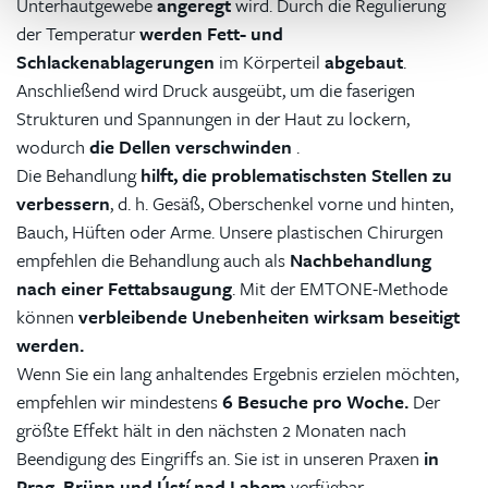
Unterhautgewebe
angeregt
wird. Durch die Regulierung
der Temperatur
werden Fett- und
Schlackenablagerungen
im Körperteil
abgebaut
.
Anschließend wird Druck ausgeübt, um die faserigen
Strukturen und Spannungen in der Haut zu lockern,
wodurch
die Dellen verschwinden
.
Die Behandlung
hilft, die problematischsten Stellen zu
verbessern
, d. h. Gesäß, Oberschenkel vorne und hinten,
Bauch, Hüften oder Arme. Unsere plastischen Chirurgen
empfehlen die Behandlung auch als
Nachbehandlung
nach einer Fettabsaugung
. Mit der EMTONE-Methode
können
verbleibende Unebenheiten wirksam beseitigt
werden.
Wenn Sie ein lang anhaltendes Ergebnis erzielen möchten,
empfehlen wir mindestens
6 Besuche pro Woche.
Der
größte Effekt hält in den nächsten 2 Monaten nach
Beendigung des Eingriffs an. Sie ist in unseren Praxen
in
Prag, Brünn und Ústí nad Labem
verfügbar.