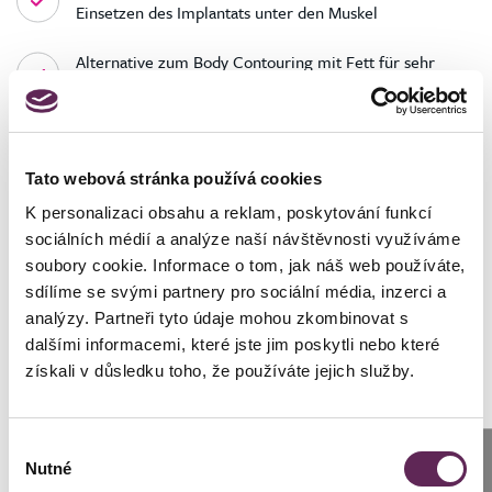
Einsetzen des Implantats unter den Muskel
Alternative zum Body Contouring mit Fett für sehr
schlanke Kunden
Tato webová stránka používá cookies
K personalizaci obsahu a reklam, poskytování funkcí
sociálních médií a analýze naší návštěvnosti využíváme
soubory cookie. Informace o tom, jak náš web používáte,
sdílíme se svými partnery pro sociální média, inzerci a
Höchst sichere Technik und postoperativer
analýzy. Partneři tyto údaje mohou zkombinovat s
Komfort
dalšími informacemi, které jste jim poskytli nebo které
získali v důsledku toho, že používáte jejich služby.
In der MEDICOM-Klinik führen wir den Eingriff mit einer
Methode durch, die nicht nur schöne Ergebnisse für Frauen
und Männer mit unterschiedlichen Körpertypen erzielt,
Výběr
Anrufen
sondern auch
einen sicheren Eingriff und
Nutné
souhlasu